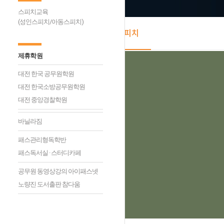
스피치교육
(성인스피치/아동스피치)
대인관계 스피치
제휴학원
대전 한국 공무원학원
대전 한국소방공무원학원
대전 중앙경찰학원
바닐라짐
패스관리형독학반
패스독서실 · 스터디카페
공무원 동영상강의 아이패스넷
노량진 도서출판 참다움