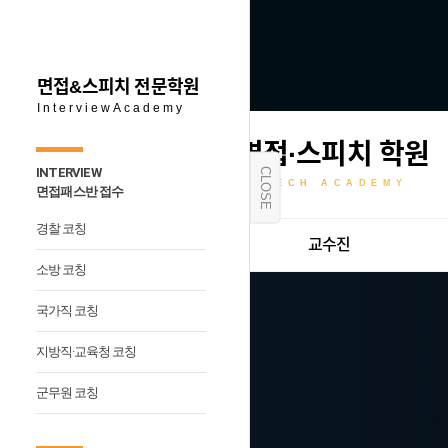
면접&스피치 전문학원
InterviewAcademy
친절한 추쌤의 면접·스피치 학원
INTERVIEW
CLOSE
CHOO INTERVIEW SPEECH ACADEMY
면접패스반 접수
경찰 코칭
학원소개
교수진
소방 코칭
국가직 코칭
지방직·교육청 코칭
군무원 코칭