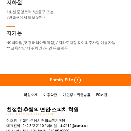
지하철
1호선 중앙로역 6번출구 또는
7번출구에서 도보 5분내
자가용
NC백화점(구.갤러리아백화점) / 지하주차장 & 야외주차장 이용가능
** 교육상담 시 주차권 2시간 무료제공
Family Site
학원소개
이용약관
개인정보취급방침
PC버전
친절한 추쌤의 면접·스피치 학원
CHOO INTERVIEW SPEECH ACADEMY
상호명 : 친절한 추쌤의 면접스피치학원
대표전화 : 042-242-2110 / 이메일 : cia2110@naver.com