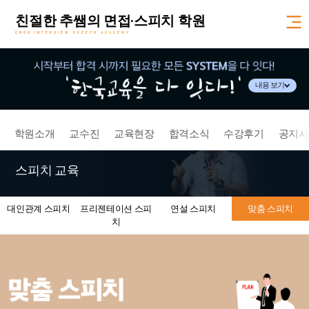
친절한 추쌤의 면접·스피치 학원
CHOO INTERVIEW SPEECH ACADEMY
내용 보기
학원소개
교수진
교육현장
합격소식
수강후기
공지사
스피치 교육
대인관계 스피치
프리젠테이션 스피
연설 스피치
맞춤 스피치
치